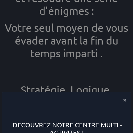
d'énigmes :
Votre seul moyen de vous
évader avant la fin du
temps imparti .
Stratégie, Logique,
×
Cohésion et
Communication seront
DECOUVREZ NOTRE CENTRE MULTI -
vos meilleurs alliés ,
ACTIVITES !