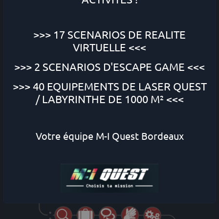
dans cette course contre
>>> 17 SCENARIOS DE
REALITE
la montre ...
VIRTUELLE
<<<
>>> 2 SCENARIOS
D'ESCAPE GAME
<<<
>>> 40 EQUIPEMENTS DE
LASER QUEST
/ LABYRINTHE DE 1000 M² <<<
Votre équipe M-I Quest Bordeaux