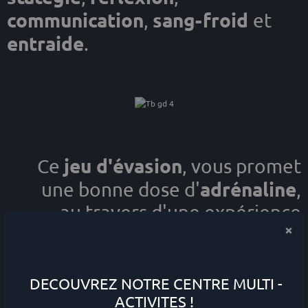
communication
sang-froid
,
et
entraide
.
jeu d'évasion
Ce
, vous promet
adrénaline
une bonne dose d'
,
au travers d'une expérience
×
ludique
conviviale
,
et
stimulante
.
DECOUVREZ NOTRE CENTRE MULTI -
ACTIVITES !