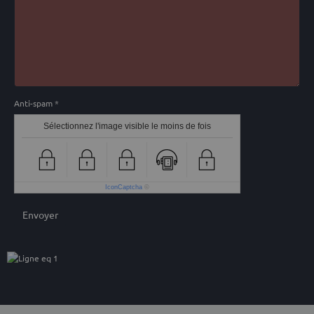
Anti-spam
Sélectionnez l'image visible le moins de fois
IconCaptcha
©
Envoyer