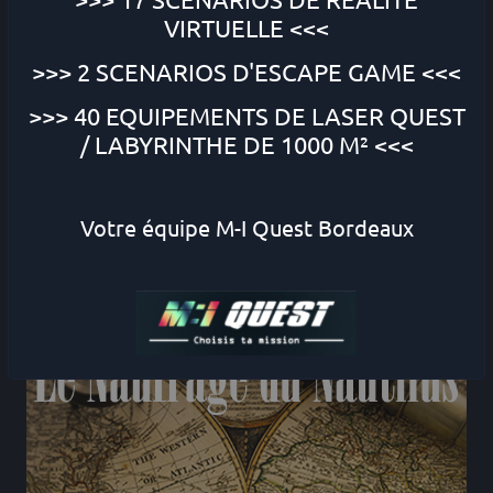
Choisissez votre centre
VIRTUELLE
<<<
>>> 2 SCENARIOS
D'ESCAPE GAME
<<<
ESCAPE QUEST
,
>>> 40 EQUIPEMENTS DE
LASER QUEST
pour accéder à la
/ LABYRINTHE DE 1000 M² <<<
réservation en ligne :
Votre équipe M-I Quest Bordeaux