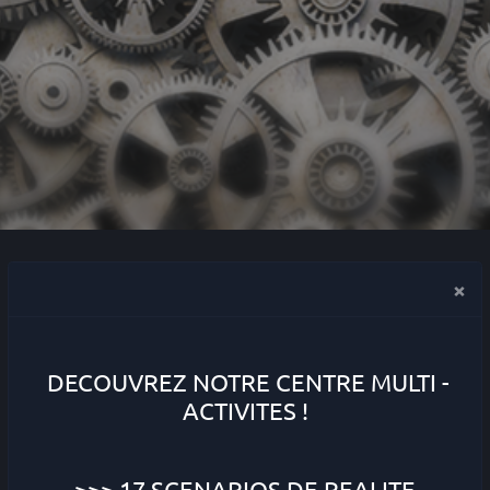
×
ESCAPE QUEST :
ESCAPEZ - VOUS !
DECOUVREZ NOTRE CENTRE MULTI -
ACTIVITES !
>>> 17 SCENARIOS DE
REALITE